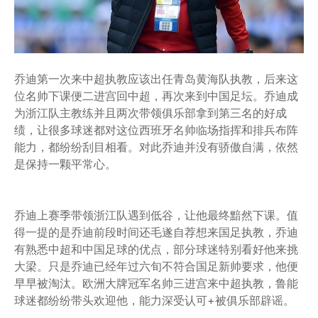
乔迪第一次来中超执教应该出任青岛黄海队执教，后来这
位名帅下课便二进宫回中超，再次来到中国足坛。乔迪成
为浙江队主教练并且两次带领俱乐部拿到第三名的好成
绩，让很多球迷都对这位西班牙名帅临场指挥和排兵布阵
能力，都纷纷刮目相看。对此乔迪并没有骄傲自满，依然
是保持一颗平常心。
乔迪上赛季带领浙江队遇到低谷，让他最终黯然下课。值
得一提的是乔迪前段时间还毛遂自荐想来国足执教，乔迪
有熟悉中超和中国足球的优点，部分球迷特别看好他来挑
大梁。只是乔迪已经年过六旬不符合国足新帅要求，他便
早早被淘汰。欧洲大牌冠军名帅三进宫来中超执教，鲁能
球迷都纷纷带头欢迎他，能力深受认可+被俱乐部辟谣。