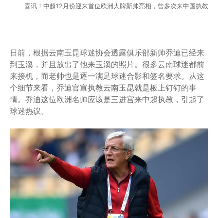
喜讯！中超12月份迎来首位欧洲大牌新帅亮相，曾多次来中国执教
日前，根据云南玉昆球迷协会透露俱乐部新帅乔迪已经来
到玉溪，并且放出了他来玉溪的照片。很多云南球迷都前
来接机，而老帅也是逐一满足球迷合影和签名要求。从这
个细节来看，乔迪官宣执教云南玉昆就是板上钉钉的事
情。乔迪这位欧洲名帅应该是三进宫来中超执教，引起了
球迷热议。