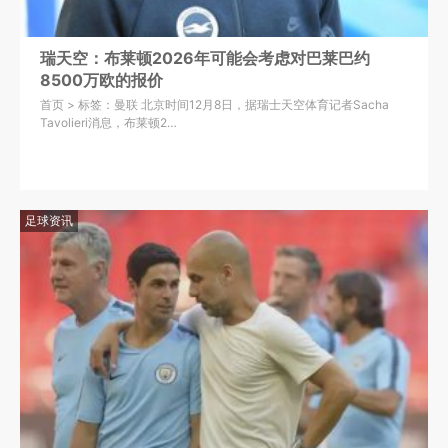
瑞天空：布莱顿2026年可能会考虑对巴莱巴约
8500万欧的报价
首页 > 标签：曼联 北京时间12月8日，据瑞士天空体育记者Sacha
Tavolieri消息，布莱顿2…
足球资讯