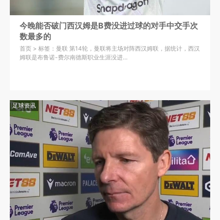
今晚能否破门西汉姆是B费没进过球的对手中交手次
数最多的
首页 > 标签：曼联 第14轮，曼联将主场对阵西汉姆联，据统计，西汉
姆联是布鲁诺-费尔南德斯职业生涯没进…
足球资讯