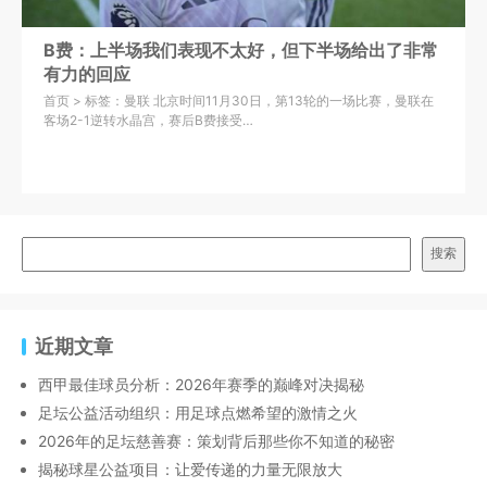
B费：上半场我们表现不太好，但下半场给出了非常
有力的回应
首页 > 标签：曼联 北京时间11月30日，第13轮的一场比赛，曼联在
客场2-1逆转水晶宫，赛后B费接受…
搜索
近期文章
西甲最佳球员分析：2026年赛季的巅峰对决揭秘
足坛公益活动组织：用足球点燃希望的激情之火
2026年的足坛慈善赛：策划背后那些你不知道的秘密
揭秘球星公益项目：让爱传递的力量无限放大