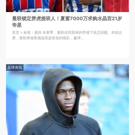
曼联锁定胖虎接班人！夏窗7000万求购水晶宫21岁
帝星
首页 > 标签：曼联 本赛季，曼联在阿莫林的带领下状态回暖。本轮比
赛，曼联将做客挑战英超垫底的狼队，赢球…
足球资讯