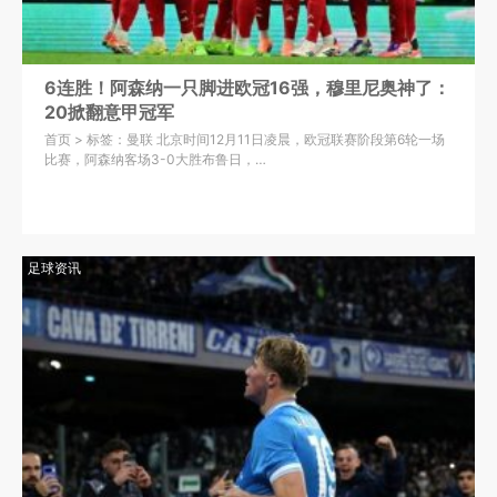
6连胜！阿森纳一只脚进欧冠16强，穆里尼奥神了：
20掀翻意甲冠军
首页 > 标签：曼联 北京时间12月11日凌晨，欧冠联赛阶段第6轮一场
比赛，阿森纳客场3-0大胜布鲁日，…
足球资讯