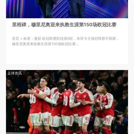
里程碑，穆里尼奥迎来执教生涯第150场欧冠比赛
首页 > 标签：曼联 欧冠联赛阶段第6轮，本菲卡主场对阵那不勒斯，
穆里尼奥迎来执教生涯第150场欧冠比赛…
足球资讯