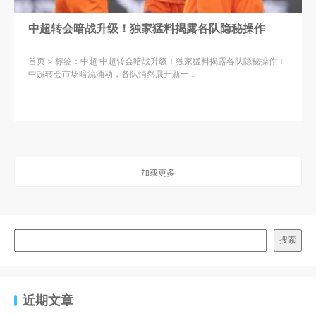
中超转会暗战升级！独家猛料揭露各队隐秘操作
首页 > 标签：中超 中超转会暗战升级！独家猛料揭露各队隐秘操作！
中超转会市场暗流涌动，各队悄然展开新一…
加载更多
搜索
近期文章