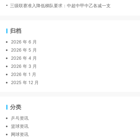
三级联赛准入降低梯队要求：中超中甲中乙各减一支
归档
2026 年 6 月
2026 年 5 月
2026 年 4 月
2026 年 3 月
2026 年 1 月
2025 年 12 月
分类
乒乓资讯
篮球资讯
网球资讯