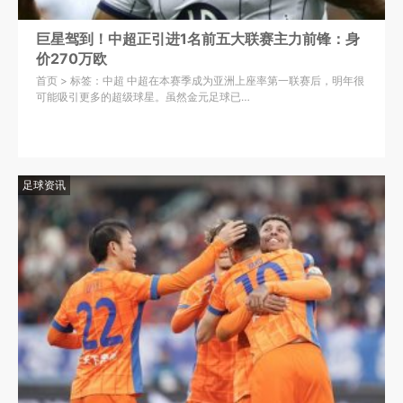
巨星驾到！中超正引进1名前五大联赛主力前锋：身
价270万欧
首页 > 标签：中超 中超在本赛季成为亚洲上座率第一联赛后，明年很
可能吸引更多的超级球星。虽然金元足球已…
足球资讯