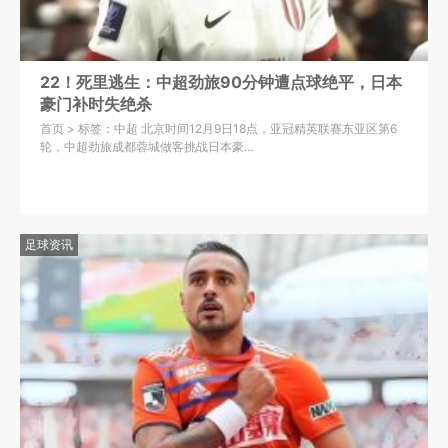
22！死里逃生：中超劲旅90分钟遭点球绝平，日本
豪门补时失绝杀
首页 > 标签：中超 北京时间12月9日18点，亚冠精英联赛东亚区第6
轮，中超劲旅成都蓉城做客挑战日本豪…
足球资讯