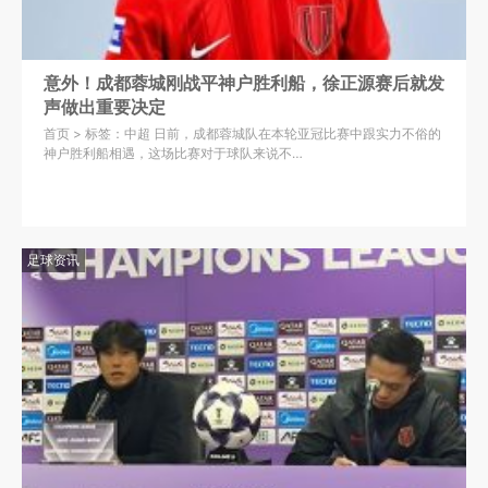
意外！成都蓉城刚战平神户胜利船，徐正源赛后就发
声做出重要决定
首页 > 标签：中超 日前，成都蓉城队在本轮亚冠比赛中跟实力不俗的
神户胜利船相遇，这场比赛对于球队来说不…
足球资讯