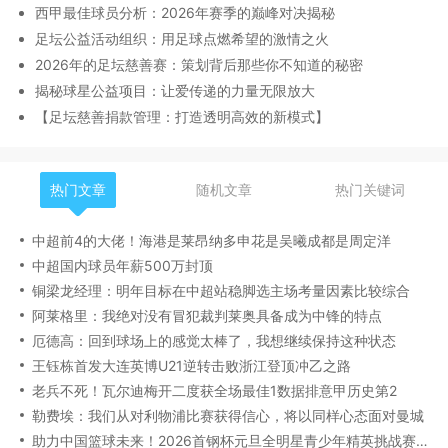
西甲最佳球员分析：2026年赛季的巅峰对决揭秘
足坛公益活动组织：用足球点燃希望的激情之火
2026年的足坛慈善赛：策划背后那些你不知道的秘密
揭秘球星公益项目：让爱传递的力量无限放大
【足坛慈善捐款管理：打造透明高效的新模式】
热门文章
随机文章
热门关键词
中超前4的大佬！海港是莱昂纳多申花是吴曦成都是周定洋
中超国内球员年薪500万封顶
铜梁龙经理：明年目标在中超站稳脚选主场考量因素比较综合
阿莱格里：我绝对没有冒犯裁判莱奥具备成为中锋的特点
厄德高：回到球场上的感觉太棒了，我想继续保持这种状态
王钰栋首发大连英博U21逆转击败浙江登顶冲乙之路
老兵不死！瓦尔迪梅开二度获全场最佳1数据排意甲历史第2
勒费埃：我们从对利物浦比赛获得信心，将以同样心态面对曼城
助力中国篮球未来！2026首钢杯元旦全明星青少年精英挑战赛落幕