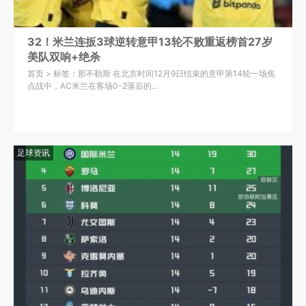
32！米兰连扳3球逆转意甲13轮不败重返榜首27岁
美队双响+绝杀
首页 > 标签：那不勒斯 在北京时间12月9日结束的意甲第14轮一场焦
点战中，AC米兰在客场0-2落后的…
足球资讯