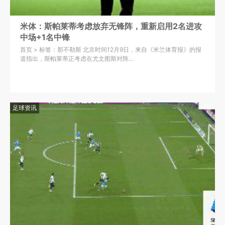
米体：斯帕莱蒂考虑放弃无锋阵，重新启用2名进攻
中场+1名中锋
首页 > 标签：那不勒斯 北京时间12月9日，来自《米兰体育报》的报
道指出，斯帕莱蒂正考虑在尤文图斯对阵…
足球资讯