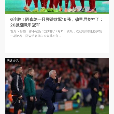
6连胜！阿森纳一只脚进欧冠16强，穆里尼奥神了：
20掀翻意甲冠军
首页 > 标签：那不勒斯 北京时间12月11日凌晨，欧冠联赛阶段第6轮
一场比赛，阿森纳客场3-0大胜布鲁…
足球资讯