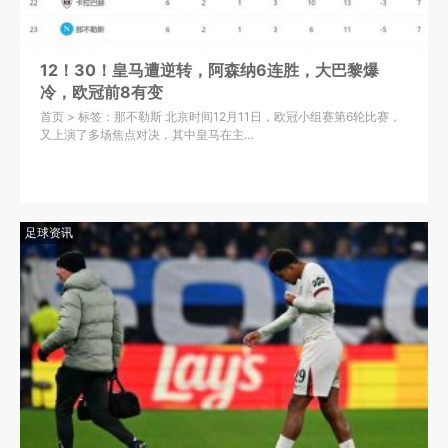
12！30！皇马遭逆转，阿森纳6连胜，大巴黎爆
冷，欧冠前8有变
首页 > 标签：那不勒斯 北京时间12月11日，欧冠小组赛第6轮比赛，
又上演了多场焦点对决，其中皇马在主…
足球资讯