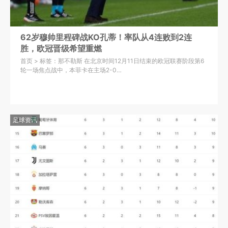
62岁穆帅里程碑战KO孔蒂！率队从4连败到2连
胜，欧冠晋级希望重燃
首页 > 标签：那不勒斯 在北京时间12月11日结束的欧冠联赛阶段第6
轮一场焦点战中，本菲卡在主场2-0…
足球资讯