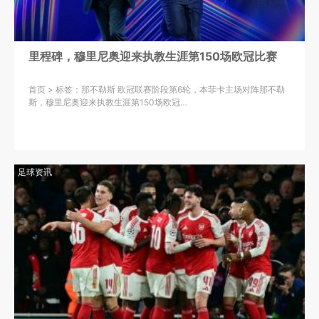
里程碑，穆里尼奥迎来执教生涯第150场欧冠比赛
首页 > 标签：那不勒斯 欧冠联赛阶段第6轮，本菲卡主场对阵那不勒
斯，穆里尼奥迎来执教生涯第150场欧冠…
足球资讯