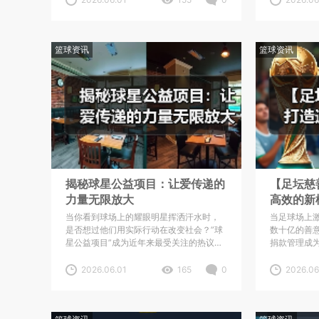
正的西甲最佳球员？其实答案远比你想象
身，变成了
中的复杂。今天，我们就来深度剖析那些
梁。或许你
在赛季中脱颖而出的明星，他们的表现背
公益的载体
篮球资讯
后隐藏着怎样的秘密？ 2026…
篮球资讯
响力赋予了
揭秘球星公益项目：让爱传递的
【足坛慈
力量无限放大
高效的新
当你看到球场上的耀眼明星挥洒汗水时，
当足球场上
是否想过他们用实际行动在改变社会？”球
数十亿的善
星公益项目”成为近年来最受关注的热议话
捐款管理成
题。这些项目不仅仅是明星的公益花絮，
的一次募捐
更是连接社会与善意的桥梁。通过真实案
的生活。这
2026.06.01
165
0
2026.06
例和调研，带你深入探究背后隐藏的巨大
次的管理智
影响力，或许你会发现，足球、篮球超级
建立一套透
明星的善举正悄然重塑我们认识的公益未
款管理体系