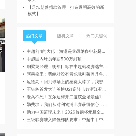
【足坛慈善捐款管理：打造透明高效的新
模式】
热门文章
随机文章
热门关键词
中超前4的大佬！海港是莱昂纳多申花是吴曦成都是周定洋
中超国内球员年薪500万封顶
铜梁龙经理：明年目标在中超站稳脚选主场考量因素比较综合
阿莱格里：我绝对没有冒犯裁判莱奥具备成为中锋的特点
厄德高：回到球场上的感觉太棒了，我想继续保持这种状态
王钰栋首发大连英博U21逆转击败浙江登顶冲乙之路
老兵不死！瓦尔迪梅开二度获全场最佳1数据排意甲历史第2
勒费埃：我们从对利物浦比赛获得信心，将以同样心态面对曼城
助力中国篮球未来！2026首钢杯元旦全明星青少年精英挑战赛落幕
三级联赛准入降低梯队要求：中超中甲中乙各减一支