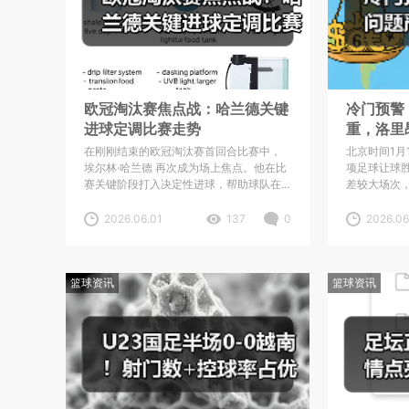
欧冠淘汰赛焦点战：哈兰德关键
冷门预警
进球定调比赛走势
重，洛里
在刚刚结束的欧冠淘汰赛首回合比赛中，
北京时间1月
埃尔林·哈兰德 再次成为场上焦点。他在比
项足球让球
赛关键阶段打入决定性进球，帮助球队在
差较大场次，
强强对话中占据先机，也迅速引发欧洲足
007 法甲 
坛的广泛讨论。本场比赛节奏紧凑，对抗
摩纳哥目前以
2026.06.01
137
0
2026.06
强度极高，双方在中前场展开持续压迫。
九，积23分
哈兰德虽然在上半场受到针对性限制，但
赶难度不小
依旧通过跑位和身体对抗不断制造威胁。
联赛低迷”的
篮球资讯
下半场，他在禁区内把握住一次…
篮球资讯
杯…