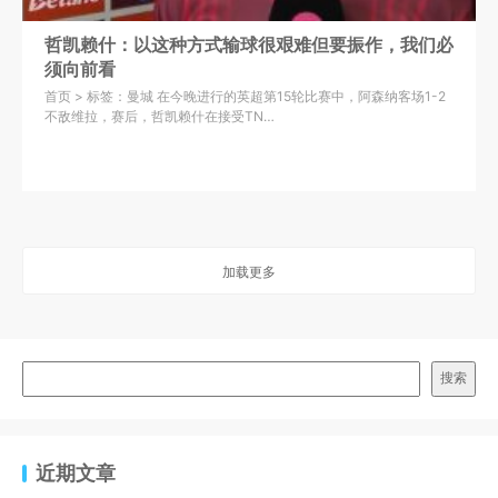
哲凯赖什：以这种方式输球很艰难但要振作，我们必
须向前看
首页 > 标签：曼城 在今晚进行的英超第15轮比赛中，阿森纳客场1-2
不敌维拉，赛后，哲凯赖什在接受TN…
加载更多
搜索
近期文章