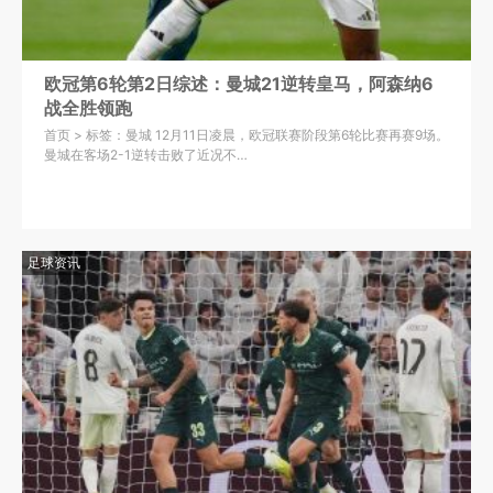
欧冠第6轮第2日综述：曼城21逆转皇马，阿森纳6
战全胜领跑
首页 > 标签：曼城 12月11日凌晨，欧冠联赛阶段第6轮比赛再赛9场。
曼城在客场2-1逆转击败了近况不…
足球资讯