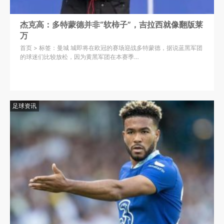
杰克高：多特蒙德并非“软柿子”，吉拉西就像翻版莱
万
首页 > 标签：曼城 城即将在欧冠的赛场迎战多特蒙德，据说蓝黑军团
的球迷们比较放松，因为黄黑军团在本赛季…
足球资讯