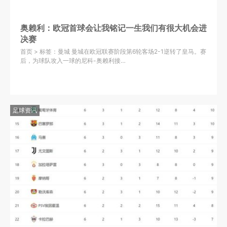
奥赖利：欧冠首球会让我铭记一生我们有很大机会进
决赛
首页 > 标签：曼城 曼城在欧冠联赛阶段第6轮客场2-1逆转了皇马。赛
后，为球队攻入一球的尼科-奥赖利接…
足球资讯