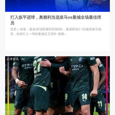
打入扳平进球，奥赖利当选皇马vs曼城全场最佳球
员
首页 > 标签：曼城 欧冠联赛阶段第6轮，曼城客场2-1击败皇家马德
里，此役打入一球的曼城后卫尼科-奥赖…
足球资讯