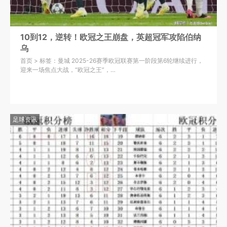
10到12，逆转！欧冠之王崩盘，英超冠军攻陷伯纳
乌
首页 > 标签：曼城 2025-26赛季欧冠联赛第一阶段第6轮继续进行，
迎来一场焦点大战，“欧冠之王”，…
足球资讯