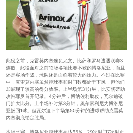
此役之前，克雷莫内塞连负尤文、比萨和罗马遭遇联赛3
连败。此役面对之前12场各项比赛不败的博洛尼亚，而且
还是客场作战，球队还是面临着较大的压力。不过在比赛
中，克雷莫内塞虽然控球率和射门数都处于下风，但他们
却展现了较高的得分效率。上半场第31分钟，比安切蒂助
攻帕耶罗首开纪录。4分钟后，博纳佐利助攻，瓦尔迪破
门扩大比分。上半场补时第3分钟，奥尔索利尼为博洛尼
亚扳回1球。但瓦尔迪下半场第50分钟的进球帮助克雷莫
内塞彻底锁定胜局。
本场比赛，博洛尼亚控球率高达65%，29次射门7次射正