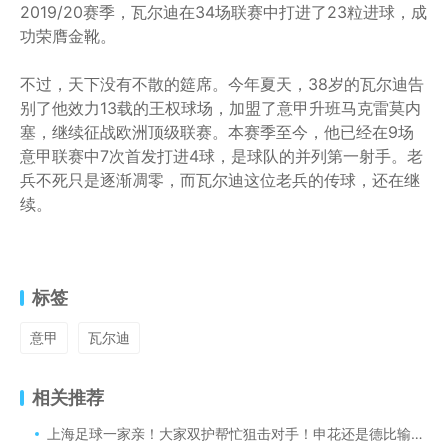
2019/20赛季，瓦尔迪在34场联赛中打进了23粒进球，成
功荣膺金靴。
不过，天下没有不散的筵席。今年夏天，38岁的瓦尔迪告
别了他效力13载的王权球场，加盟了意甲升班马克雷莫内
塞，继续征战欧洲顶级联赛。本赛季至今，他已经在9场
意甲联赛中7次首发打进4球，是球队的并列第一射手。老
兵不死只是逐渐凋零，而瓦尔迪这位老兵的传球，还在继
续。
标签
意甲
瓦尔迪
相关推荐
上海足球一家亲！大家双护帮忙狙击对手！申花还是德比输给海港