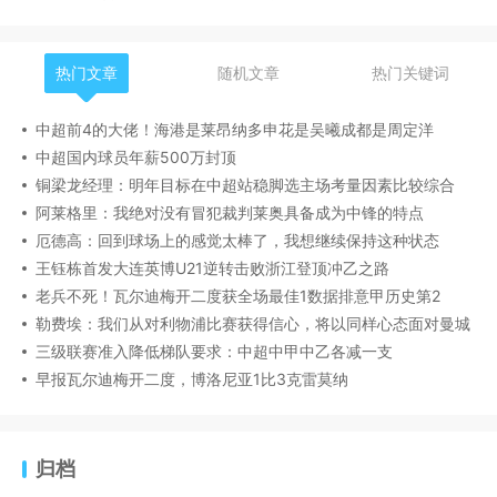
热门文章
随机文章
热门关键词
中超前4的大佬！海港是莱昂纳多申花是吴曦成都是周定洋
中超国内球员年薪500万封顶
铜梁龙经理：明年目标在中超站稳脚选主场考量因素比较综合
阿莱格里：我绝对没有冒犯裁判莱奥具备成为中锋的特点
厄德高：回到球场上的感觉太棒了，我想继续保持这种状态
王钰栋首发大连英博U21逆转击败浙江登顶冲乙之路
老兵不死！瓦尔迪梅开二度获全场最佳1数据排意甲历史第2
勒费埃：我们从对利物浦比赛获得信心，将以同样心态面对曼城
三级联赛准入降低梯队要求：中超中甲中乙各减一支
早报瓦尔迪梅开二度，博洛尼亚1比3克雷莫纳
归档