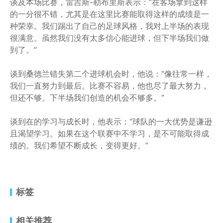
谈及本场比赛，雷吉斯-勒布里斯表示：“在客场拿到这样
的一分很不错，尤其是在这里比赛能取得这样的成绩是一
种荣幸。我们踢出了自己的足球风格，我对上半场的表现
很满意。虽然我们没有太多信心能进球，但下半场我们做
到了。”
谈到桑德兰错失第二个进球机会时，他说：“像往常一样，
我们一直努力到最后。比赛不容易，他也尽了最大努力，
但还不够。下半场我们创造的机会不够多。”
谈到在的学习与成长时，他表示：“球队的一大优势是谦逊
且渴望学习。如果在这个联赛中不学习，是不可能取得成
绩的。我们希望不断成长，变得更好。”
标签
相关推荐