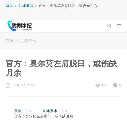
首页
>
足球资讯
>
官方：奥尔莫左肩脱臼，或伤缺月余
首页
足球资讯
官方：奥尔莫左肩脱臼，或伤缺
月余
12 月 04, 2025
177
0
首页
>
足球资讯
>
官方：奥尔莫左肩脱臼，或伤缺月余