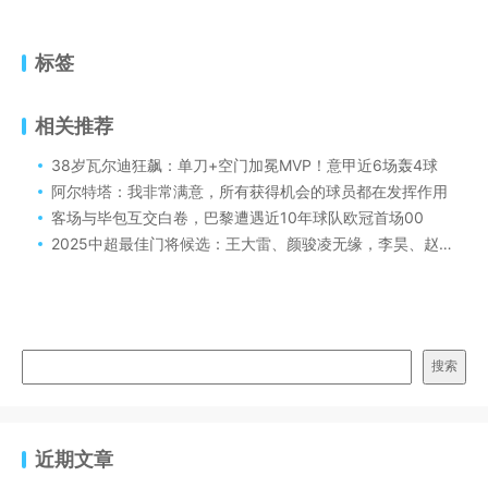
标签
相关推荐
38岁瓦尔迪狂飙：单刀+空门加冕MVP！意甲近6场轰4球
阿尔特塔：我非常满意，所有获得机会的球员都在发挥作用
客场与毕包互交白卷，巴黎遭遇近10年球队欧冠首场00
2025中超最佳门将候选：王大雷、颜骏凌无缘，李昊、赵博在列
搜索
近期文章