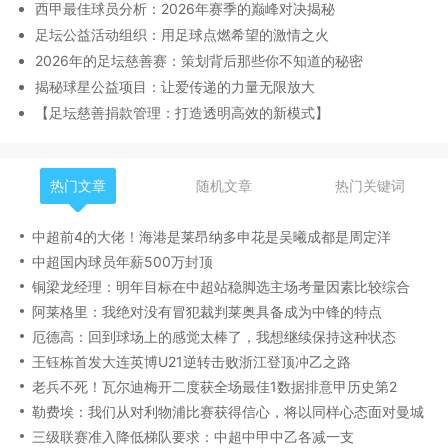
西甲最佳球员分析：2026年赛季的巅峰对决揭秘
足坛公益活动组织：用足球点燃希望的激情之火
2026年的足坛慈善赛：策划背后那些你不知道的秘密
揭秘球星公益项目：让爱传递的力量无限放大
【足坛慈善捐款管理：打造透明高效的新模式】
热门文章
随机文章
热门关键词
中超前4的大佬！海港是莱昂纳多申花是吴曦成都是周定洋
中超国内球员年薪500万封顶
铜梁龙经理：明年目标在中超站稳脚选主场考量因素比较综合
阿莱格里：我绝对没有冒犯裁判莱奥具备成为中锋的特点
厄德高：回到球场上的感觉太棒了，我想继续保持这种状态
王钰栋首发大连英博U21逆转击败浙江登顶冲乙之路
老兵不死！瓦尔迪梅开二度获全场最佳1数据排意甲历史第2
勒费埃：我们从对利物浦比赛获得信心，将以同样心态面对曼城
三级联赛准入降低梯队要求：中超中甲中乙各减一支