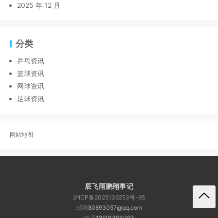
2025 年 12 月
分类
乒乓资讯
篮球资讯
网球资讯
足球资讯
网站地图
辰飞雨鹏翔事记
沪ICP备2025136253号-95
邮箱
80893057@qq.com
电话
18691394093