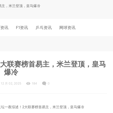
首易主，米兰登顶，皇马爆冷
球资讯
F1资讯
乒乓资讯
网球资讯
！2大联赛榜首易主，米兰登顶，皇马
爆冷
12 月 02, 2025
184
0
！足坛一夜综述！2大联赛榜首易主，米兰登顶，皇马爆冷