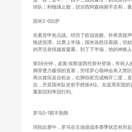
掉队；利物浦止败，切尔西阿森纳握手言和，曼
国米2-0比萨
先看意甲焦点战。经历了欧冠连败、外界质疑声
拖进泥潭。比赛上半场，国米虽然压着踢，但始
的齐沃表情越发凝重。到了下半场，他的神换人
第56分钟，皮奥·埃斯波西托替补登场，年轻人
脚穿透力极强的直塞，劳塔罗心领神会杀入禁区冷
再次接应反击机会，右脚劲射完成梅开二度，直
拉，升至国米队史射手榜第4位。在蓝黑军团的
重新回到争冠行列。
罗马0-1那不勒斯
同轮比赛中，罗马在主场迎战本赛季状态有所起