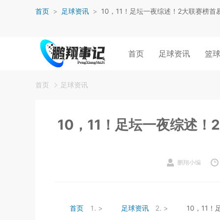
首页
>
足球资讯
>
10，11！足坛一夜综述！2大联赛榜
首页
足球资讯
篮
首页
足球资讯
10，11！足坛一夜综述
鹏翔小编
首页
>
足球资讯
>
10，11