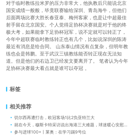
对于临时教练拉米罗的压力非常大，他执教后只能说北京
国安成绩一般般，毕竟联赛输给深圳、青岛海牛，但他们
后面两场比赛大胜长春亚泰、梅州客家，也是让中超最佳
射手留在北京国安。个人觉得足协杯决赛就是对于他的终
极大考，如果能拿下足协杯冠军，说不定就可以转正了，
今年中超联赛临时教练转正也有几个，比如说深圳的陈涛
最近有消息是给合同。 山东泰山情况有点复杂，但明年教
练也会是韩鹏。至于武汉三镇教练能否转正现在无法知
道。但是他们的右边卫已经发文要离开了。 笔者认为今年
足协杯决赛最大看点就是谁可以夺冠 。
标签
相关推荐
切尔西再遭打击，欧冠客场1比2负亚特兰大
就在今天，穆斯卡特采访说出海港三大难题，球迷暖心安慰不求胜利
参与进球100+丨莱奥：在学习踢9号位