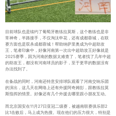
目前球队也是续约了葡萄牙教练拉莫斯，这个教练也是非
常神奇，半路接手，不仅淘汰申花，还有成都蓉城，在联
赛方面也是双杀成都蓉城！帮助纳萨里奥成为中超助攻
王，笔者印象中，好像河南第一次出中超助攻王好像就是
2025赛季，因为河南的数据太难查了，笔者找了几年中超
的助攻王，都没有河南球员的影子，至于更早的数据没有
办法找到了。
在备战的同时，河南还特意安排球队观看了河南交响乐团
的演出，这几天在网络上还有外援阿奇姆彭，跟教练拉莫
斯指挥的情景。好像还有几个外援去哪里跟小朋友互动。
而北京国安在11月27日亚冠二级赛，被越南联赛俱乐部2
比1击败后，马上成为热搜。现在他们的压力很大，特别是