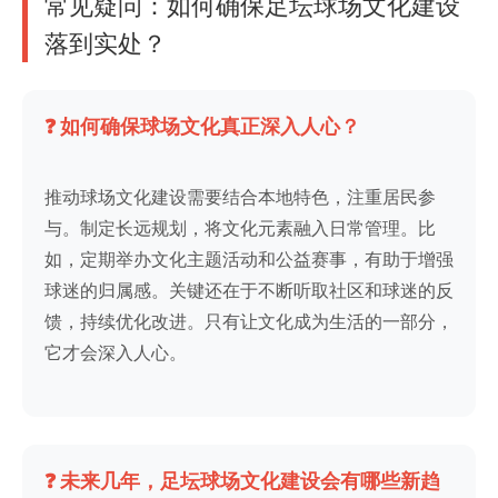
常见疑问：如何确保足坛球场文化建设
落到实处？
❓ 如何确保球场文化真正深入人心？
推动球场文化建设需要结合本地特色，注重居民参
与。制定长远规划，将文化元素融入日常管理。比
如，定期举办文化主题活动和公益赛事，有助于增强
球迷的归属感。关键还在于不断听取社区和球迷的反
馈，持续优化改进。只有让文化成为生活的一部分，
它才会深入人心。
❓ 未来几年，足坛球场文化建设会有哪些新趋