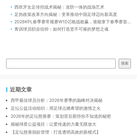
西班牙女足传控战术揭秘：攻防一体的战场艺术
足协政策改革方向揭秘：变革推动中国足球迈向新高度
2026KPL春季赛常规赛W1D2|敢战敢赢，谁能拿下春季赛首胜？|KPL限定皮肤匿光小队限时返场
青训球员职业信仰：如何打造坚不可摧的梦想之魂
搜索
近期文章
西甲最佳球员分析：2026年赛季的巅峰对决揭秘
足坛公益活动组织：用足球点燃希望的激情之火
2026年的足坛慈善赛：策划背后那些你不知道的秘密
揭秘球星公益项目：让爱传递的力量无限放大
【足坛慈善捐款管理：打造透明高效的新模式】