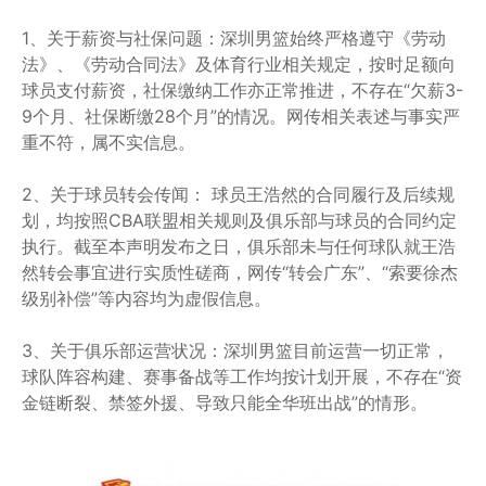
1、关于薪资与社保问题：深圳男篮始终严格遵守《劳动
法》、《劳动合同法》及体育行业相关规定，按时足额向
球员支付薪资，社保缴纳工作亦正常推进，不存在“欠薪3-
9个月、社保断缴28个月”的情况。网传相关表述与事实严
重不符，属不实信息。
2、关于球员转会传闻： 球员王浩然的合同履行及后续规
划，均按照CBA联盟相关规则及俱乐部与球员的合同约定
执行。截至本声明发布之日，俱乐部未与任何球队就王浩
然转会事宜进行实质性磋商，网传“转会广东”、“索要徐杰
级别补偿”等内容均为虚假信息。
3、关于俱乐部运营状况：深圳男篮目前运营一切正常，
球队阵容构建、赛事备战等工作均按计划开展，不存在“资
金链断裂、禁签外援、导致只能全华班出战”的情形。