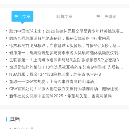
热门文章
随机文章
热门关键词
助力中国篮球未来！2026首钢杯元旦全明星青少年精英挑战赛落幕
教练合同纠纷调解的绝密秘籍：揭秘实战策略与行业内幕
徐杰和吴前飞身救球，广东篮球宝贝抢镜，导播给足5秒，场边球迷像章子怡
健康第一，詹姆斯若想参与赛季末各大奖项评选休战额度仅剩1场
丢联赛第一！上海爆冷遭深圳终结9连胜 张镇麟仅5分史密斯38+7
命运是如此的相似！18年选秀夜互换的东契奇&特雷·杨 先后被交易
NBA战报：掘金134:133险胜老鹰，约基奇40+9+8
篮球——CBA常规赛：上海久事胜青岛崂山啤酒
CBA官宣处罚！邱彪因抱怨裁判失当行为禁赛两场，翻译还被罚款！
新华社发文回顾中国篮球2025：希望与失望，困境与破局
归档