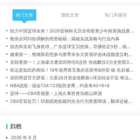
热门文章
随机文章
热门关键词
助力中国篮球未来！2026首钢杯元旦全明星青少年精英挑战赛落幕
教练合同纠纷调解的绝密秘籍：揭秘实战策略与行业内幕
徐杰和吴前飞身救球，广东篮球宝贝抢镜，导播给足5秒，场边球迷像章子怡
健康第一，詹姆斯若想参与赛季末各大奖项评选休战额度仅剩1场
丢联赛第一！上海爆冷遭深圳终结9连胜 张镇麟仅5分史密斯38+7
命运是如此的相似！18年选秀夜互换的东契奇&特雷·杨 先后被交易
深圳男篮官方辟谣：欠薪28月资金链断裂+球员转会不实 将法律维权
NBA战报：掘金134:133险胜老鹰，约基奇40+9+8
篮球——CBA常规赛：上海久事胜青岛崂山啤酒
CBA官宣处罚！邱彪因抱怨裁判失当行为禁赛两场，翻译还被罚款！
归档
2026 年 6 月