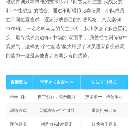
谁说青训只靠单纯的技术练习？阿贾克斯注重“实战反复”
和“个性塑造”的结合。通过不断模拟比赛场景，小队成员
在不同位置尝试，逐渐形成自己的打法风格。真实案例：
2019年，一名名叫马克的荷兰小将，从小学会了多位置轮
换，最终成长为边锋+中场的“双面手”。我曾经在训练营中
观察到，这样的“个性塑造”极大增强了球员适应多变战局
的能力—这是其他青训方案少有的优势。
青训重点
阿贾克斯青训特色
传统青训模式
培养目标
自主创新，综合能力
技术单一，模仿学习
训练方式
实战演练+个性引导
重复机械训练
评估标准
创造力+战术意识
技术动作标准