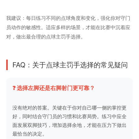
我建议：每日练习不同的点球角度和变化，强化你对守门
员动作的敏感性。适应多样的场景，才能在比赛中沉着应
对，做出最合理的点球主罚手选择。
FAQ：关于点球主罚手选择的常见疑问
❓ 选择左脚还是右脚射门更可靠？
没有绝对的答案。关键在于你对自己哪一侧的掌控更
好，同时结合守门员的习惯和比赛局势。练习中应全
面发展双脚技巧，增加选择余地，才能在压力下做出
最恰当的决定。