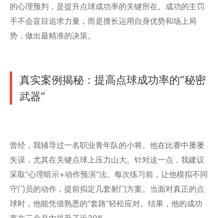
的心理预判，是提升点球成功率的关键所在。成功的主罚
手不会盲目追求力量，而是擅长运用自身优势和场上局
势，做出最精准的决策。
真实案例揭秘：提高点球成功率的“秘密
武器”
曾经，我辅导过一名职业青年队的小将。他在比赛中屡屡
失误，尤其在关键点球上压力山大。针对这一点，我建议
采取“心理暗示+动作预演”法。每次练习前，让他模拟不同
守门员的动作，提前拟定几套射门方案。当面对真正的点
球时，他能凭借熟悉的“套路”轻松应对。结果，他的成功
率在三个月内提升了近30%。