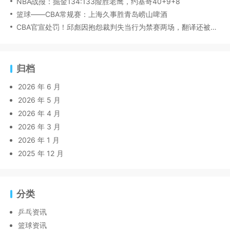
NBA战报：掘金134:133险胜老鹰，约基奇40+9+8
篮球——CBA常规赛：上海久事胜青岛崂山啤酒
CBA官宣处罚！邱彪因抱怨裁判失当行为禁赛两场，翻译还被罚款！
归档
2026 年 6 月
2026 年 5 月
2026 年 4 月
2026 年 3 月
2026 年 1 月
2025 年 12 月
分类
乒乓资讯
篮球资讯