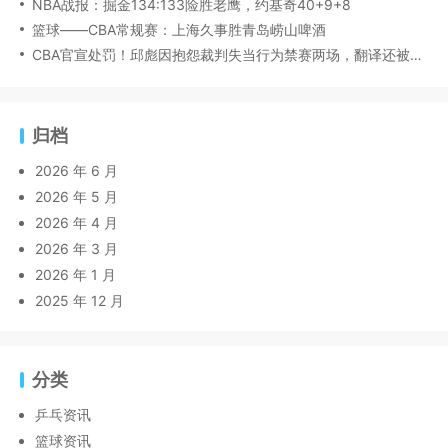
NBA战报：掘金134:133险胜老鹰，约基奇40+9+8
篮球——CBA常规赛：上海久事胜青岛崂山啤酒
CBA官宣处罚！邱彪因抱怨裁判失当行为禁赛两场，翻译还被罚款！
归档
2026 年 6 月
2026 年 5 月
2026 年 4 月
2026 年 3 月
2026 年 1 月
2025 年 12 月
分类
乒乓资讯
篮球资讯