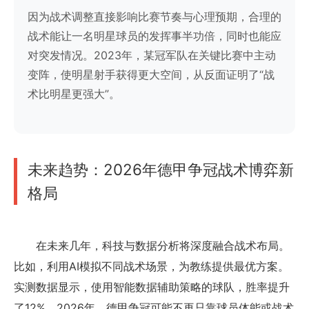
因为战术调整直接影响比赛节奏与心理预期，合理的
战术能让一名明星球员的发挥事半功倍，同时也能应
对突发情况。2023年，某冠军队在关键比赛中主动
变阵，使明星射手获得更大空间，从反面证明了“战
术比明星更强大”。
未来趋势：2026年德甲争冠战术博弈新
格局
在未来几年，科技与数据分析将深度融合战术布局。
比如，利用AI模拟不同战术场景，为教练提供最优方案。
实测数据显示，使用智能数据辅助策略的球队，胜率提升
了12%。2026年，德甲争冠可能不再只靠球员体能或战术