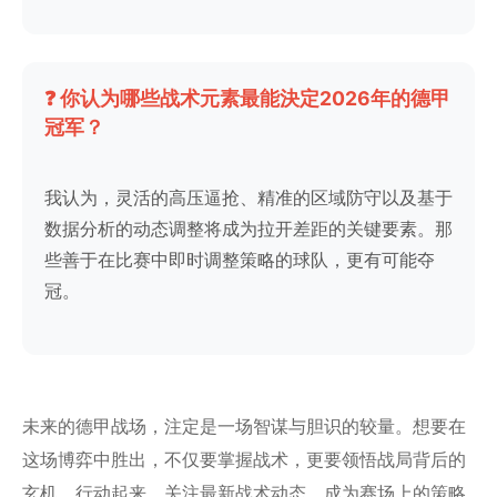
❓ 你认为哪些战术元素最能決定2026年的德甲
冠军？
我认为，灵活的高压逼抢、精准的区域防守以及基于
数据分析的动态调整将成为拉开差距的关键要素。那
些善于在比赛中即时调整策略的球队，更有可能夺
冠。
未来的德甲战场，注定是一场智谋与胆识的较量。想要在
这场博弈中胜出，不仅要掌握战术，更要领悟战局背后的
玄机。行动起来，关注最新战术动态，成为赛场上的策略