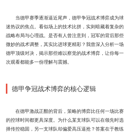
当德甲赛季逐渐逼近尾声，德甲争冠战术博弈成为球
迷热议的焦点。看似场上的技术比拼，实则暗藏着复杂的
战略布局与心理战。是否有人曾注意到，冠军的背后那些
微妙的战术调整，其实比进球更精彩？我曾深入分析一场
德甲顶级对决，揭示那些难以察觉的战术博弈，让你每一
次观看都能多一份理解与震撼。
德甲争冠战术博弈的核心逻辑
在德甲激战正酣的背后，策略的博弈比任何一场比赛
的控球时间都更具深度。为什么某支球队可以在领先时选
择传控稳固，另一支球队却偏爱高压逼抢？答案在于教练