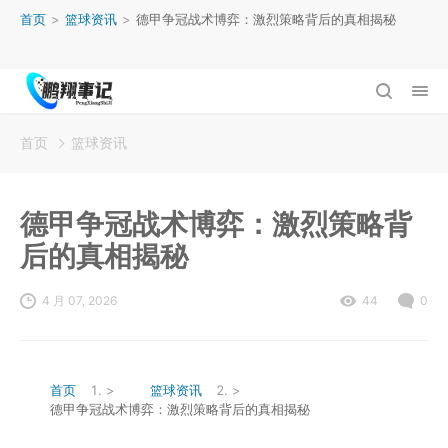
首页
>
篮球资讯
>
德甲争冠战术博弈：激烈策略背后的真相揭秘
首页
篮球资讯
德甲争冠战术博弈：激烈策略背
后的真相揭秘
4 月 07, 2026
44
0
首页
>
篮球资讯
>
德甲争冠战术博弈：激烈策略背后的真相揭秘