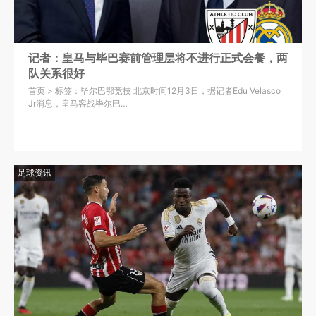
记者：皇马与毕巴赛前管理层将不进行正式会餐，两
队关系很好
首页 > 标签：毕尔巴鄂竞技 北京时间12月3日，据记者Edu Velasco
Jr消息，皇马客战毕尔巴…
足球资讯