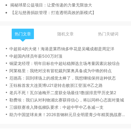
揭秘球星公益项目：让爱传递的力量无限放大
【足坛慈善捐款管理：打造透明高效的新模式】
热门文章
随机文章
热门关键词
中超前4的大佬！海港是莱昂纳多申花是吴曦成都是周定洋
中超国内球员年薪500万封顶
铜梁龙经理：明年目标在中超站稳脚选主场考量因素比较综合
阿莱格里：我绝对没有冒犯裁判莱奥具备成为中锋的特点
厄德高：回到球场上的感觉太棒了，我想继续保持这种状态
王钰栋首发大连英博U21逆转击败浙江登顶冲乙之路
老兵不死！瓦尔迪梅开二度获全场最佳1数据排意甲历史第2
勒费埃：我们从对利物浦比赛获得信心，将以同样心态面对曼城
三级联赛准入降低梯队要求：中超中甲中乙各减一支
助力中国篮球未来！2026首钢杯元旦全明星青少年精英挑战赛落幕