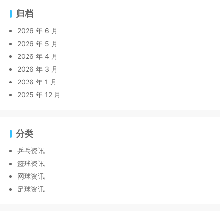
归档
2026 年 6 月
2026 年 5 月
2026 年 4 月
2026 年 3 月
2026 年 1 月
2025 年 12 月
分类
乒乓资讯
篮球资讯
网球资讯
足球资讯