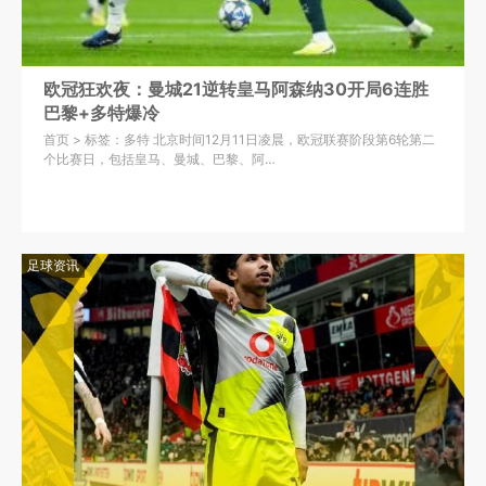
欧冠狂欢夜：曼城21逆转皇马阿森纳30开局6连胜
巴黎+多特爆冷
首页 > 标签：多特 北京时间12月11日凌晨，欧冠联赛阶段第6轮第二
个比赛日，包括皇马、曼城、巴黎、阿…
足球资讯