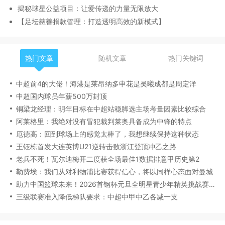
揭秘球星公益项目：让爱传递的力量无限放大
【足坛慈善捐款管理：打造透明高效的新模式】
热门文章
随机文章
热门关键词
中超前4的大佬！海港是莱昂纳多申花是吴曦成都是周定洋
中超国内球员年薪500万封顶
铜梁龙经理：明年目标在中超站稳脚选主场考量因素比较综合
阿莱格里：我绝对没有冒犯裁判莱奥具备成为中锋的特点
厄德高：回到球场上的感觉太棒了，我想继续保持这种状态
王钰栋首发大连英博U21逆转击败浙江登顶冲乙之路
老兵不死！瓦尔迪梅开二度获全场最佳1数据排意甲历史第2
勒费埃：我们从对利物浦比赛获得信心，将以同样心态面对曼城
助力中国篮球未来！2026首钢杯元旦全明星青少年精英挑战赛落幕
三级联赛准入降低梯队要求：中超中甲中乙各减一支