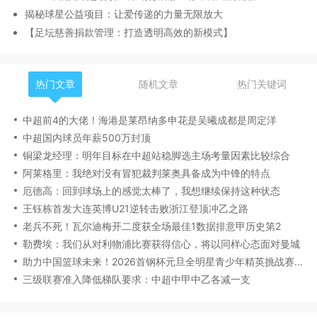
揭秘球星公益项目：让爱传递的力量无限放大
【足坛慈善捐款管理：打造透明高效的新模式】
热门文章
随机文章
热门关键词
中超前4的大佬！海港是莱昂纳多申花是吴曦成都是周定洋
中超国内球员年薪500万封顶
铜梁龙经理：明年目标在中超站稳脚选主场考量因素比较综合
阿莱格里：我绝对没有冒犯裁判莱奥具备成为中锋的特点
厄德高：回到球场上的感觉太棒了，我想继续保持这种状态
王钰栋首发大连英博U21逆转击败浙江登顶冲乙之路
老兵不死！瓦尔迪梅开二度获全场最佳1数据排意甲历史第2
勒费埃：我们从对利物浦比赛获得信心，将以同样心态面对曼城
助力中国篮球未来！2026首钢杯元旦全明星青少年精英挑战赛落幕
三级联赛准入降低梯队要求：中超中甲中乙各减一支