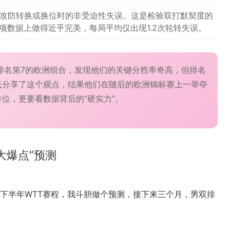
攻防转换或换位时的非受迫性失误。这是检验双打默契度的
项数据上做得近乎完美，每局平均仅出现1.2次轮转失误。
排名第7的欧洲组合，发现他们的关键分胜率奇高，但排名
坛分享了这个观点，结果他们在随后的欧洲锦标赛上一举夺
位，更要看数据背后的“硬实力”。
大爆点”预测
下半年WTT赛程，我斗胆做个预测，接下来三个月，男双排