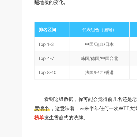
翻地覆的变化。
排名区间
代表组合（国籍）
Top 1-3
中国/瑞典/日本
Top 4-7
韩国/德国/中国台北
Top 8-10
法国/巴西/香港
看到这组数据，你可能会觉得前几名还是老
度缩小
，这意味着，未来半年任何一次WTT大
榜单
发生雪崩式的洗牌。