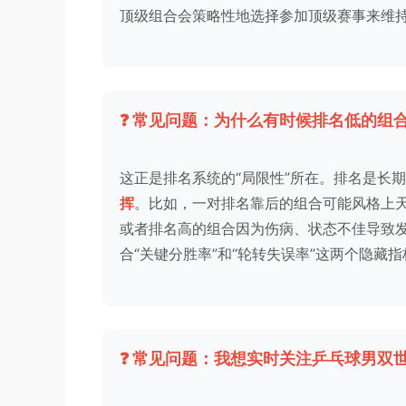
顶级组合会策略性地选择参加顶级赛事来维
❓ 常见问题：为什么有时候排名低的组
这正是排名系统的“局限性”所在。排名是长
挥
。比如，一对排名靠后的组合可能风格上天
或者排名高的组合因为伤病、状态不佳导致
合“关键分胜率”和“轮转失误率”这两个隐藏指
❓ 常见问题：我想实时关注乒乓球男双