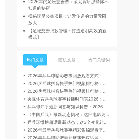
2026年的足坛慈善赛：策划背后那些你不
知道的秘密
揭秘球星公益项目：让爱传递的力量无限
放大
【足坛慈善捐款管理：打造透明高效的新
模式】
热门文章
随机文章
热门关键词
2026年乒乓球精彩赛事回放观看方式：实测5大渠道，第3个90%的人不知道
2026乒乓球抖音快手热门视频排行榜：这10个爆款背后藏着流量密码
2026乒乓球抖音快手热门视频排行榜：这5类内容凭什么霸屏？
央视体育乒乓球赛事转播时间表2026：别让漏看一场比赛成为你的遗憾
乒乓球知乎最新问答与知识科普：2026年小白到高手的5个反常识秘籍
《中国乒乓》最新动态揭秘：这部电影凭什么让00后也疯狂？
乒乓球微博超话最新动态：这3个变化让球迷彻底疯狂
2026年最新乒乓球赛事精彩集锦观看平台推荐：这5个地方让球友少走3年弯路
2026年乒乓球贴吧最新球迷热议话题：这5个争论我全中枪了