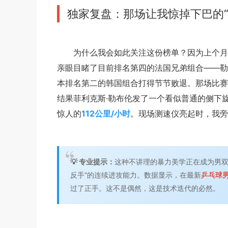
独家复盘：那场让我惊掉下巴的“
为什么我会如此关注这份榜单？因为上个月
亲眼目睹了目前排名第四的法国兄弟组合——勒
本排名第二的韩国组合打得节节败退。那场比赛
结果菲利克斯·勒布伦发了一个看似普通的侧下
惊人的
112公里/小时
。现场测速仪亮起时，我旁
💡 专业提示：
这种不讲理的暴力美学正在成为男双
反手”的连续进攻能力。数据显示，在最新
乒乓球
过了正手。这不是偶然，这是技术迭代的必然。