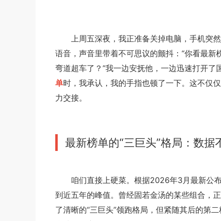
上周五深夜，我正准备关掉电脑，手机突然
语音，声音里带着不可思议的颤抖：“你看最新
弯道超车了？”我一边安抚他，一边迅速打开了
单
时，我承认，我的手指也顿了一下。这不仅仅
力交接。
最新榜单的“三巨头”格局：数据
咱们直接上硬菜。根据2026年3月最新公
到近五年的峰值。曾经固若金汤的某些组合，正
了清晰的“三巨头”领跑格局，但紧随其后的第