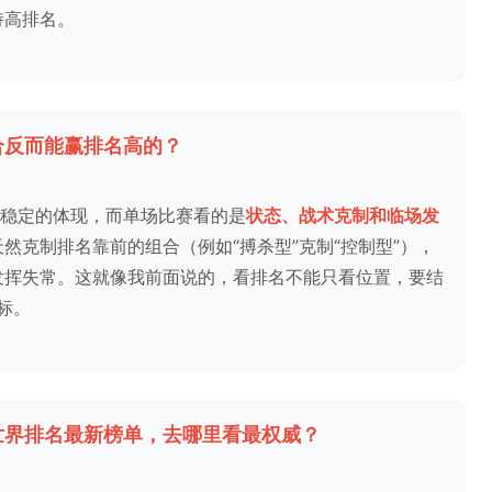
持高排名。
合反而能赢排名高的？
期稳定的体现，而单场比赛看的是
状态、战术克制和临场发
然克制排名靠前的组合（例如“搏杀型”克制“控制型”），
发挥失常。这就像我前面说的，看排名不能只看位置，要结
标。
世界排名最新榜单，去哪里看最权威？