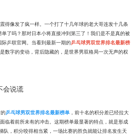
震得像发了疯一样。一个打了十几年球的老大哥连发十几条
榜单了吗？那对日本小将直接冲到第三了！我们是不是真的被
国际乒联官网。当看到最新一期的
乒乓球男双世界排名最新榜
是数字的变动，背后隐藏的，是世界男双格局一次无声的权
不会说谎
布的
乒乓球男双世界排名最新榜单
，前十名的积分差已经拉大
面临着前所未有的冲击。这期榜单最显著的特点，就是形成
二梯队，积分咬得相当紧，一场比赛的胜负就能让排名发生天