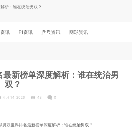
度解析：谁在统治男双？
球资讯
F1资讯
乒乓资讯
网球资讯
排名最新榜单深度解析：谁在统治男
双？
4 月 14, 2026
48
0
乓球男双世界排名最新榜单深度解析：谁在统治男双？