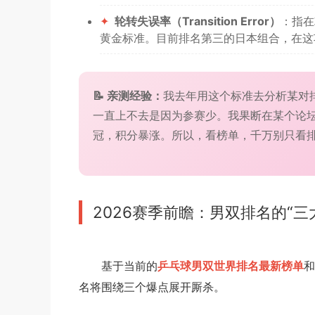
✦
轮转失误率（Transition Error）
：指在
黄金标准。目前排名第三的日本组合，在这
📝 亲测经验：
我去年用这个标准去分析某对
一直上不去是因为参赛少。我果断在某个论
冠，积分暴涨。所以，看榜单，千万别只看排
2026赛季前瞻：男双排名的“三
基于当前的
乒乓球男双世界排名最新榜单
和
名将围绕三个爆点展开厮杀。